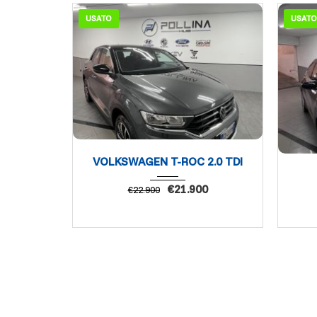
USATO
USATO
VOLKSWAGEN T-ROC 2.0 TDI
€
21.900
€
22.900