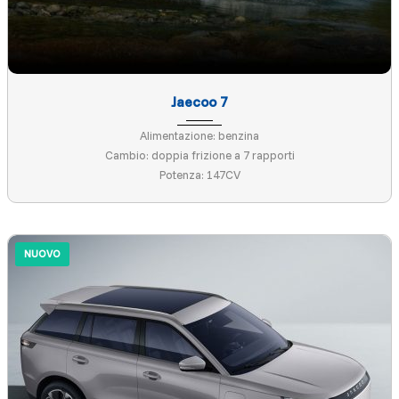
Jaecoo 7
Alimentazione: benzina
Cambio: doppia frizione a 7 rapporti
Potenza: 147CV
NUOVO