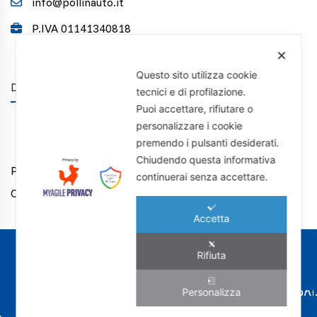
info@pollinauto.it
P.IVA 01141340818
✕
Questo sito utilizza cookie
DISCLAIMER
tecnici e di profilazione.
Puoi accettare, rifiutare o
personalizzare i cookie
premendo i pulsanti desiderati.
Chiudendo questa informativa
Privacy Policy
continuerai senza accettare.
Cookie Policy
Accetta
I NOSTRI MARCHI
Rifiuta
Personalizza