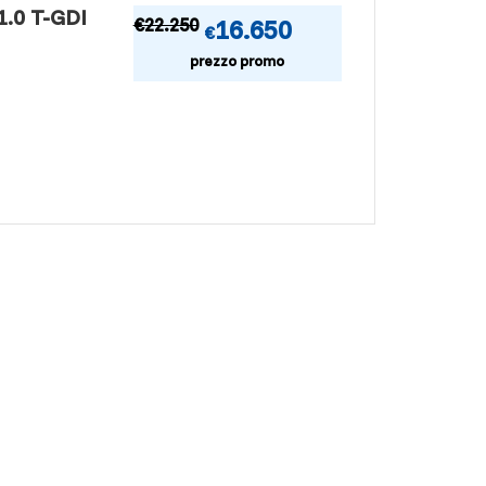
.0 T-GDI
€
22.250
16.650
€
prezzo promo