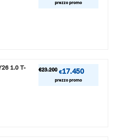
prezzo promo
6 1.0 T-
€
23.200
17.450
€
prezzo promo