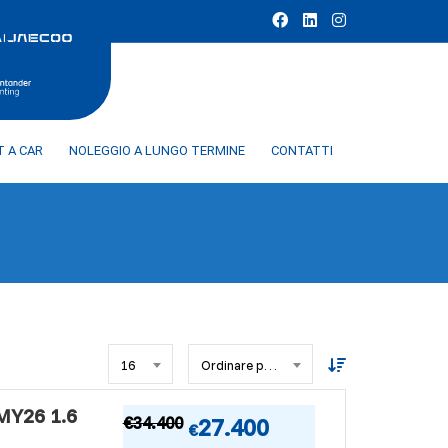
T A CAR
NOLEGGIO A LUNGO TERMINE
CONTATTI
16
Ordinare per data
Y26 1.6
€
34.400
27.400
€