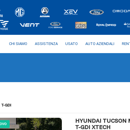
CHI SIAMO
ASSISTENZA
USATO
AUTO AZIENDALI
REN
T-GDI
HYUNDAI TUCSON M
OVO
T-GDI XTECH