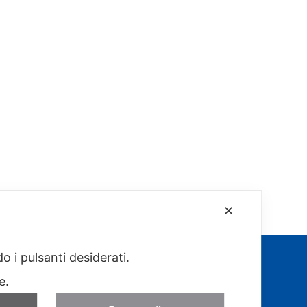
✕
o i pulsanti desiderati.
re.