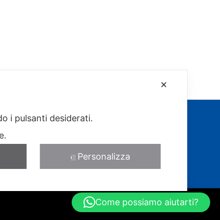
✕
o i pulsanti desiderati.
re.
Personalizza
Come possiamo aiutarti?