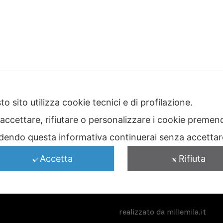
o sito utilizza cookie tecnici e di profilazione.
I NOSTRI MARCHI
 accettare, rifiutare o personalizzare i cookie premend
dendo questa informativa continuerai senza accetta
Accetta
Rifiuta
realizzato da
millemila.it