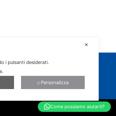
✕
o i pulsanti desiderati.
re.
Personalizza
Come possiamo aiutarti?