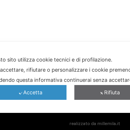
o sito utilizza cookie tecnici e di profilazione.
I NOSTRI MARCHI
 accettare, rifiutare o personalizzare i cookie premend
dendo questa informativa continuerai senza accetta
Accetta
Rifiuta
realizzato da
millemila.it