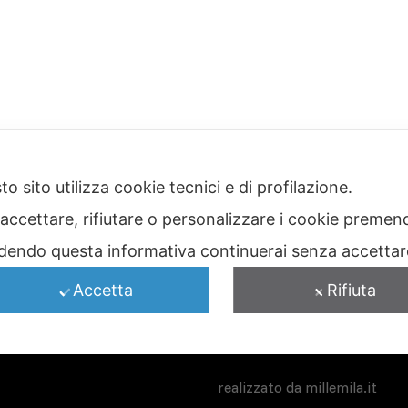
o sito utilizza cookie tecnici e di profilazione.
I NOSTRI MARCHI
 accettare, rifiutare o personalizzare i cookie premend
dendo questa informativa continuerai senza accetta
Accetta
Rifiuta
realizzato da
millemila.it