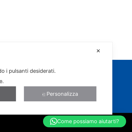
✕
o i pulsanti desiderati.
re.
Personalizza
Come possiamo aiutarti?