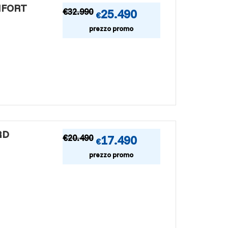
MFORT
€
32.990
25.490
€
prezzo promo
RD
€
20.490
17.490
€
prezzo promo