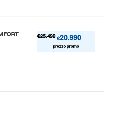
OMFORT
€
25.490
20.990
€
prezzo promo