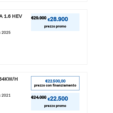
 1.6 HEV
€
29.900
28.900
€
prezzo promo
:
2025
 64KW/H
€22.500,00
prezzo con finanziamento
:
2021
€
24.000
22.500
€
prezzo promo