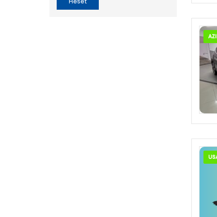
Reset
AZ
US