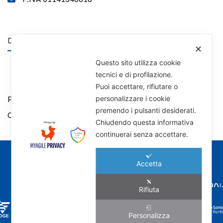
DISCLAIMER
✕
Questo sito utilizza cookie
tecnici e di profilazione.
Puoi accettare, rifiutare o
Privacy Policy
personalizzare i cookie
premendo i pulsanti desiderati.
Cookie Policy
Chiudendo questa informativa
continuerai senza accettare.
I NOSTRI MARCHI
Accetta
Rifiuta
Personalizza