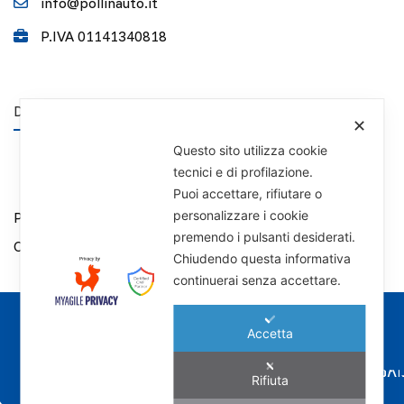
info@pollinauto.it
P.IVA 01141340818
DISCLAIMER
✕
Questo sito utilizza cookie
tecnici e di profilazione.
Puoi accettare, rifiutare o
personalizzare i cookie
Privacy Policy
premendo i pulsanti desiderati.
Cookie Policy
Chiudendo questa informativa
continuerai senza accettare.
I NOSTRI MARCHI
Accetta
Rifiuta