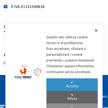
P.IVA 01141340818
DISCLAIMER
✕
Questo sito utilizza cookie
tecnici e di profilazione.
Puoi accettare, rifiutare o
personalizzare i cookie
Privacy Policy
premendo i pulsanti desiderati.
Cookie Policy
Chiudendo questa informativa
continuerai senza accettare.
I NOSTRI MARCHI
Accetta
Rifiuta